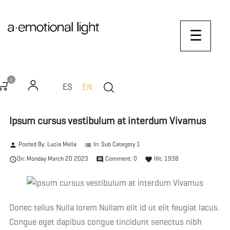
Toggle
☰
naviga
0
ES
EN
Ipsum cursus vestibulum at interdum Vivamus
Posted By:
Lucia Mella
In:
Sub Category 1
person
list
On:
Monday
March
20
2023
Comment:
0
Hit:
1938

comment
favorite
Donec tellus Nulla lorem Nullam elit id ut elit feugiat lacus.
Congue eget dapibus congue tincidunt senectus nibh