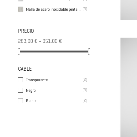
(4)
Malla de acero inoxidable pintada plisada color blanco
PRECIO
Agasallo 
283,00 € - 951,00 €
Precio
327,00 €
CABLE
(2)
Transparente
(4)
Negro
(2)
Blanco