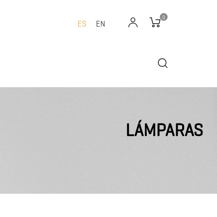
0
ES
EN
LÁMPARAS