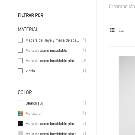
Creamos lám
FILTRAR POR
MATERIAL
(2)
Madera de Haya y malla de acero inoxidable pintada
(1)
Malla de acero inoxidable
(10)
Malla de acero inoxidable pintada
(1)
Vidrio
COLOR
(4)
Blanco (B)
(1)
Multicolor
(2)
Malla de acero inoxidable pintada lisa color negro
(2)
Malla de acero inoxidable pintada lisa color blanco