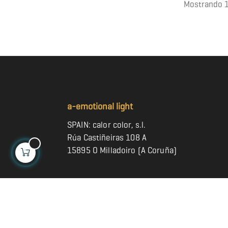
Mostrando 1
a-emotional light
SPAIN: calor color, s.l.
Rúa Castiñeiras 108 A
15895 O Milladoiro (A Coruña)