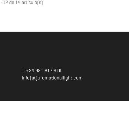
-12 de 14 artículo(s)
T. +34 981 81 46 00
Info(at)a-emotionallight.com