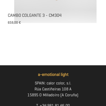
CAMBO COLGANTE 3 - CM304
Precio
659,00 €
a-emotional light
SPAIN: calor color, s.l.
Rúa Castiñeiras 108 A
15895 O Milladoiro (A Coruña)
T. +34 981 81 46 00